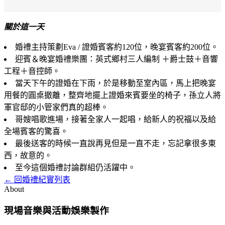
關於這一天
婚禮主持策劃Eva / 證婚賓客約120位，晚宴賓客約200位。
迎賓＆晚宴婚禮樂團：英式鄉村三人編制 ＋爵士鼓＋音響
工程＋音控師。
當天下午的證婚在下雨，於是移動至室內區，馬上把晚宴
用餐的圓桌撤離，整齊地擺上證婚來賓要坐的椅子，孫立人將
軍官邸的小管家們真的超棒。
哥嫂唱歌進場，接著全家人一起唱，給新人的祝福以及給
全場賓客的驚喜。
最後送客的時候一直說再見但是一直不走，忘記拿很多東
西，故意的。
至今這個婚禮討論群組仍活躍中。
← 回婚禮紀實列表
About
現場音樂與活動娛樂製作