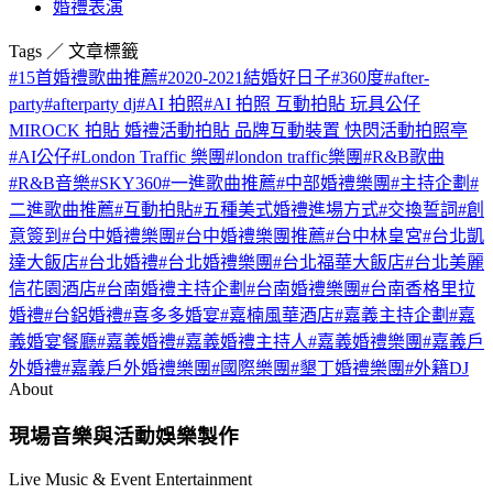
婚禮表演
Tags ／ 文章標籤
#
15首婚禮歌曲推薦
#
2020-2021結婚好日子
#
360度
#
after-
party
#
afterparty dj
#
AI 拍照
#
AI 拍照 互動拍貼 玩具公仔
MIROCK 拍貼 婚禮活動拍貼 品牌互動裝置 快閃活動拍照亭
#
AI公仔
#
London Traffic 樂團
#
london traffic樂團
#
R&B歌曲
#
R&B音樂
#
SKY360
#
一進歌曲推薦
#
中部婚禮樂團
#
主持企劃
#
二進歌曲推薦
#
互動拍貼
#
五種美式婚禮進場方式
#
交換誓詞
#
創
意簽到
#
台中婚禮樂團
#
台中婚禮樂團推薦
#
台中林皇宮
#
台北凱
達大飯店
#
台北婚禮
#
台北婚禮樂團
#
台北福華大飯店
#
台北美麗
信花園酒店
#
台南婚禮主持企劃
#
台南婚禮樂團
#
台南香格里拉
婚禮
#
台鋁婚禮
#
喜多多婚宴
#
嘉楠風華酒店
#
嘉義主持企劃
#
嘉
義婚宴餐廳
#
嘉義婚禮
#
嘉義婚禮主持人
#
嘉義婚禮樂團
#
嘉義戶
外婚禮
#
嘉義戶外婚禮樂團
#
國際樂團
#
墾丁婚禮樂團
#
外籍DJ
About
現場音樂與活動娛樂製作
Live Music & Event Entertainment