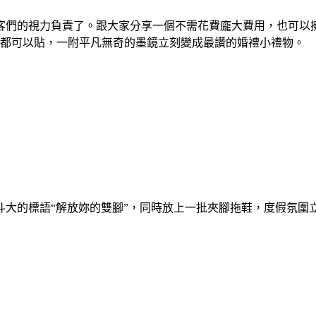
客們的視力負責了。跟大家分享一個不需花費龐大費用，也可以
05.12，兩邊都可以貼，一附平凡無奇的墨鏡立刻變成最讚的婚禮小禮物。
大的標語“解放妳的雙腳”，同時放上一批夾腳拖鞋，度假氛圍