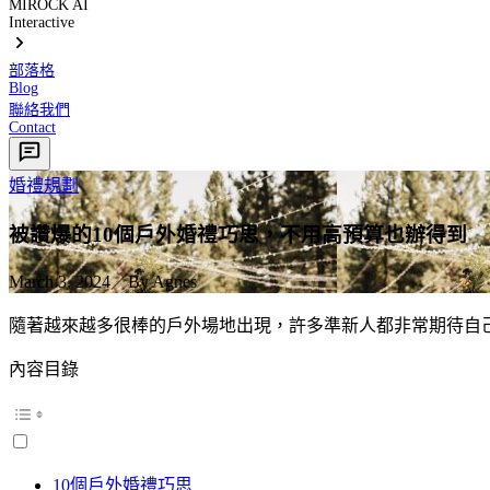
MIROCK AI
Interactive
部落格
Blog
聯絡我們
Contact
婚禮規劃
被讚爆的10個戶外婚禮巧思，不用高預算也辦得到
March 3, 2024
／
By
Agnes
隨著越來越多很棒的戶外場地出現，許多準新人都非常期待自
內容目錄
10個戶外婚禮巧思