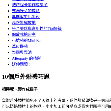
把時程卡製作成扇子
充滿綠意的戒盒
專屬客製化墨鏡
高跟鞋解放地
符合美感與實用性的Tipi帳篷
開放式拍照亭
小搶戲的Mini Bar
草皮遊戲
樂團與舞池
Afterparty 的精彩
延伸閱讀：
10個戶外婚禮巧思
把時程卡製作成扇子
舉辦戶外婚禮總免不了天氣上的考量，我們都希望這是一個風
可以透過婚禮上的物品，小小加工即可變身成賓客們隨手可用