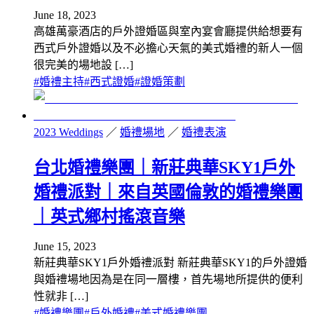
June 18, 2023
高雄萬豪酒店的戶外證婚區與室內宴會廳提供給想要有
西式戶外證婚以及不必擔心天氣的美式婚禮的新人一個
很完美的場地設 […]
#
婚禮主持
#
西式證婚
#
證婚策劃
2023 Weddings
／
婚禮場地
／
婚禮表演
台北婚禮樂團｜新莊典華SKY1戶外
婚禮派對｜來自英國倫敦的婚禮樂團
｜英式鄉村搖滾音樂
June 15, 2023
新莊典華SKY1戶外婚禮派對 新莊典華SKY1的戶外證婚
與婚禮場地因為是在同一層樓，首先場地所提供的便利
性就非 […]
#
婚禮樂團
#
戶外婚禮
#
美式婚禮樂團