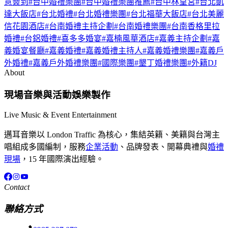
意簽到
#
台中婚禮樂團
#
台中婚禮樂團推薦
#
台中林皇宮
#
台北凱
達大飯店
#
台北婚禮
#
台北婚禮樂團
#
台北福華大飯店
#
台北美麗
信花園酒店
#
台南婚禮主持企劃
#
台南婚禮樂團
#
台南香格里拉
婚禮
#
台鋁婚禮
#
喜多多婚宴
#
嘉楠風華酒店
#
嘉義主持企劃
#
嘉
義婚宴餐廳
#
嘉義婚禮
#
嘉義婚禮主持人
#
嘉義婚禮樂團
#
嘉義戶
外婚禮
#
嘉義戶外婚禮樂團
#
國際樂團
#
墾丁婚禮樂團
#
外籍DJ
About
現場音樂與活動娛樂製作
Live Music & Event Entertainment
邁耳音樂以 London Traffic 為核心，集結英籍、美籍與台灣主
唱組成多國編制，服務
企業活動
、品牌發表、開幕典禮與
婚禮
現場
，15 年國際演出經驗。
Contact
聯絡方式