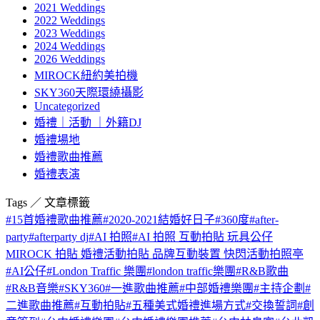
2021 Weddings
2022 Weddings
2023 Weddings
2024 Weddings
2026 Weddings
MIROCK紐約美拍機
SKY360天際環繞攝影
Uncategorized
婚禮｜活動 ｜外籍DJ
婚禮場地
婚禮歌曲推薦
婚禮表演
Tags ／ 文章標籤
#
15首婚禮歌曲推薦
#
2020-2021結婚好日子
#
360度
#
after-
party
#
afterparty dj
#
AI 拍照
#
AI 拍照 互動拍貼 玩具公仔
MIROCK 拍貼 婚禮活動拍貼 品牌互動裝置 快閃活動拍照亭
#
AI公仔
#
London Traffic 樂團
#
london traffic樂團
#
R&B歌曲
#
R&B音樂
#
SKY360
#
一進歌曲推薦
#
中部婚禮樂團
#
主持企劃
#
二進歌曲推薦
#
互動拍貼
#
五種美式婚禮進場方式
#
交換誓詞
#
創