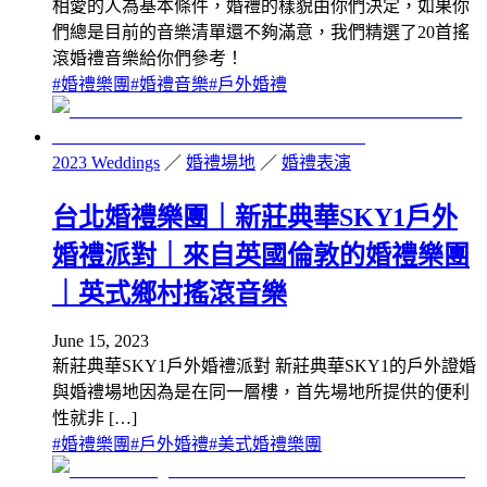
相愛的人為基本條件，婚禮的樣貌由你們決定，如果你
們總是目前的音樂清單還不夠滿意，我們精選了20首搖
滾婚禮音樂給你們參考！
#
婚禮樂團
#
婚禮音樂
#
戶外婚禮
2023 Weddings
／
婚禮場地
／
婚禮表演
台北婚禮樂團｜新莊典華SKY1戶外
婚禮派對｜來自英國倫敦的婚禮樂團
｜英式鄉村搖滾音樂
June 15, 2023
新莊典華SKY1戶外婚禮派對 新莊典華SKY1的戶外證婚
與婚禮場地因為是在同一層樓，首先場地所提供的便利
性就非 […]
#
婚禮樂團
#
戶外婚禮
#
美式婚禮樂團