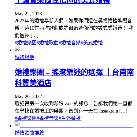
｜讓音樂個性化你的美式婚禮
May 22, 2023
2023年的婚禮準新人們，如果你們還在尋找婚禮進場音
樂，這10首西洋歌曲或許很適合你們的美式式婚禮！ 我
們擅長 […]
#
婚禮樂團
#
婚禮歌曲
#
婚禮音樂
#
美式婚禮
婚禮場地
婚禮樂團 – 搖滾樂迷的選擇 ｜台南南
科贊美酒店
May 20, 2022
還記得第一次收到新娘 Zoe 的訊息，告訴我們她一直都
在尋找在婚禮上的樂團，直到有一天在 Instagram […]
#
婚禮樂團
#
婚禮音樂
#
戶外婚禮
婚禮歌曲推薦