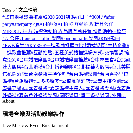
Tags ／ 文章標籤
#
15首婚禮歌曲推薦
#
2020-2021結婚好日子
#
360度
#
after-
party
#
afterparty dj
#
AI 拍照
#
AI 拍照 互動拍貼 玩具公仔
MIROCK 拍貼 婚禮活動拍貼 品牌互動裝置 快閃活動拍照亭
#
AI公仔
#
London Traffic 樂團
#
london traffic樂團
#
R&B歌曲
#
R&B音樂
#
SKY360
#
一進歌曲推薦
#
中部婚禮樂團
#
主持企劃
#
二進歌曲推薦
#
互動拍貼
#
五種美式婚禮進場方式
#
交換誓詞
#
創
意簽到
#
台中婚禮樂團
#
台中婚禮樂團推薦
#
台中林皇宮
#
台北凱
達大飯店
#
台北婚禮
#
台北婚禮樂團
#
台北福華大飯店
#
台北美麗
信花園酒店
#
台南婚禮主持企劃
#
台南婚禮樂團
#
台南香格里拉
婚禮
#
台鋁婚禮
#
喜多多婚宴
#
嘉楠風華酒店
#
嘉義主持企劃
#
嘉
義婚宴餐廳
#
嘉義婚禮
#
嘉義婚禮主持人
#
嘉義婚禮樂團
#
嘉義戶
外婚禮
#
嘉義戶外婚禮樂團
#
國際樂團
#
墾丁婚禮樂團
#
外籍DJ
About
現場音樂與活動娛樂製作
Live Music & Event Entertainment